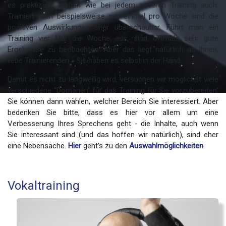
es praktiziert - eben wie bei jedem anderen Training auch.
Trainiert man beispielsweise nur einmal pro Woche sind die
positiven Auswirkungen eher überschaubar. Führt man ein
Training vier Mal die Woche aus, sind oftmals sehr gute
Ergebnisse zu beobachten. Aber das liegt natürlich an Ihnen,
liebe Trainierenden - Sie haben es selbst in der Hand.
Damit es nicht zu langweilig wird, versuchen wir möglichst viele
verschiedene "Domänen" für das Training für Sie vorzubereiten.
Sie können dann wählen, welcher Bereich Sie interessiert. Aber
Sprechtherapie Kiel
bedenken Sie bitte, dass es hier vor allem um eine
Verbesserung Ihres Sprechens geht - die Inhalte, auch wenn
Sie interessant sind (und das hoffen wir natürlich), sind eher
eine Nebensache.
Hier
geht's zu den
Auswahlmöglichkeiten
.
Vokaltraining