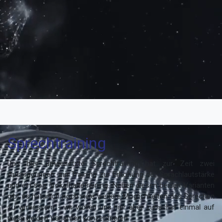
Sprechtraining
Das hier umgesetzte Sprechtraining hat zur Zeit zwei
Ausprägungen: ein Training zur Erhöhung der Sprachlautstärke
und ein sog. Vokalhaltetraining. Neben diesen beiden Varianten
gibt es natürlich noch viele weitere Möglichkeiten das Sprechen
zu verbessern - wir wollen uns hier aber zunächst einmal auf
diese beiden Varianten konzentrieren.