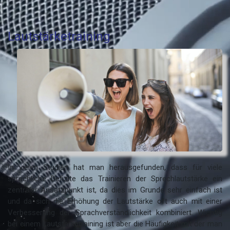
Lautstärketraining
In vielen Studien hat man herausgefunden, dass für viele
sprachliche Defizite das Trainieren der Sprechlautstärke ein
zentraler Ansatzpunkt ist, da dies im Grunde sehr einfach ist
und da sich die Erhöhung der Lautstärke oft auch mit einer
Verbesserung der Sprachverständlichkeit kombiniert. Wichtig
bei einem Lautstärketraining ist aber die Häufigkeit mit der man