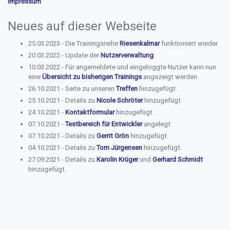
Impressum
Neues auf dieser Webseite
25.03.2023 - Die Trainingsreihe
Riesenkalmar
funktioniert wieder.
20.03.2022 - Update der
Nutzerverwaltung
.
10.03.2022 - Für angemeldete und eingeloggte Nutzer kann nun
eine
Übersicht zu bisherigen Trainings
angezeigt werden.
26.10.2021 - Seite zu unseren
Treffen
hinzugefügt.
25.10.2021 - Details zu
Nicole Schröter
hinzugefügt.
24.10.2021 -
Kontaktformular
hinzugefügt.
07.10.2021 -
Testbereich für Entwickler
angelegt.
07.10.2021 - Details zu
Gerrit Grön
hinzugefügt.
04.10.2021 - Details zu
Tom Jürgensen
hinzugefügt.
27.09.2021 - Details zu
Karolin Krüger
und
Gerhard Schmidt
hinzugefügt.