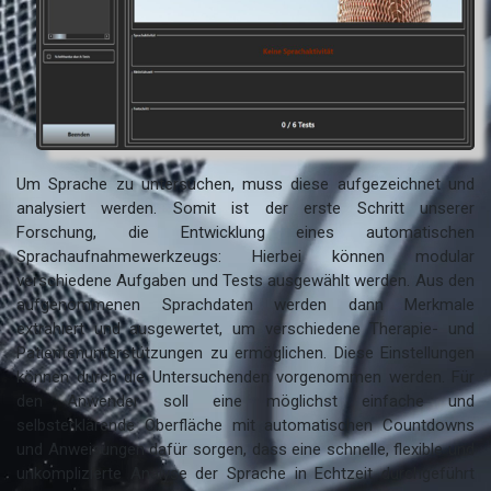
Um Sprache zu untersuchen, muss diese aufgezeichnet und
analysiert werden. Somit ist der erste Schritt unserer
Forschung, die Entwicklung eines automatischen
Sprachaufnahmewerkzeugs: Hierbei können modular
verschiedene Aufgaben und Tests ausgewählt werden. Aus den
aufgenommenen Sprachdaten werden dann Merkmale
extrahiert und ausgewertet, um verschiedene Therapie- und
Patientenunterstützungen zu ermöglichen. Diese Einstellungen
können durch die Untersuchenden vorgenommen werden. Für
den Anwender soll eine möglichst einfache und
selbsterklärende Oberfläche mit automatischen Countdowns
und Anweisungen dafür sorgen, dass eine schnelle, flexible und
unkomplizierte Analyse der Sprache in Echtzeit durchgeführt