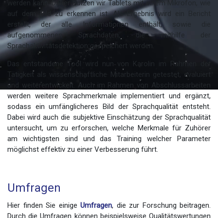
werden kann. Daher nutzen wir Tablets mit einem Mikrofon, wie
auf dem Bild zu erkennen ist. Als Ergebnis wird ein Bericht
erstellt, der alle Informationen enthält, sowie die
aufgenommenen Sprachdaten, die mithilfe der
Sprachaktivitätsdetektion gespeichert werden.
Das entstandene Tool wird nun von Karolin im Rahmen der
Tätigkeit als wissenschaftliche Mitarbeiterin getestet, evaluiert
und weiterentwickelt. Auch im Rahmen von Abschlussarbeiten
werden weitere Sprachmerkmale implementiert und ergänzt,
Sprechtherapie Kiel
sodass ein umfänglicheres Bild der Sprachqualität entsteht.
Dabei wird auch die subjektive Einschätzung der Sprachqualität
untersucht, um zu erforschen, welche Merkmale für Zuhörer
am wichtigsten sind und das Training welcher Parameter
möglichst effektiv zu einer Verbesserung führt.
Umfragen
Hier finden Sie einige
Umfragen
, die zur Forschung beitragen.
Durch die Umfragen können beispielsweise Qualitätswertungen